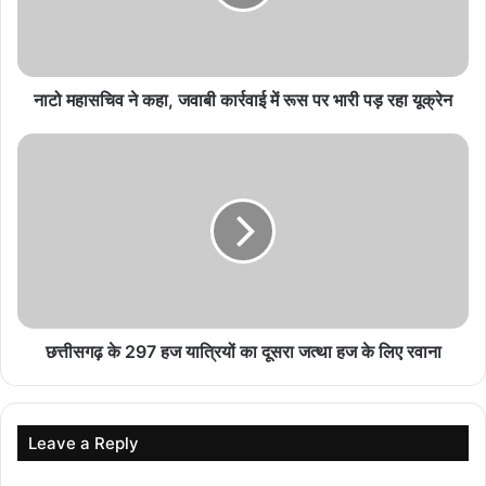
August 8, 2026
केंद्रीय मंत्री शेखावत बोले- साझी संस्कृति, शांति और सम्मान
से जुड़े हैं BRICS देश
नाटो महासचिव ने कहा, जवाबी कार्रवाई में रूस पर भारी पड़ रहा यूक्रेन
August 8, 2026
बनतारा रेस्टोरेंट में परोसी जा रही थी अवैध शराब, देर रात
आबकारी टीम ने मारा छापा
August 8, 2026
भोपाल में कर कानूनों में बदलाव पर राष्ट्रीय मंथन, 600 से
अधिक CA हुए शामिल
August 8, 2026
छत्तीसगढ़ के 297 हज यात्रियों का दूसरा जत्था हज के लिए रवाना
भोपाल में व्यावसायिक गतिविधियों पर सुप्रीम कोर्ट सख्त: केवल
15% के पास परमिशन, बंद हो सकते हैं हजारों शोरूम और मॉल
August 8, 2026
Leave a Reply