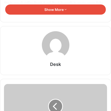
सिंह के द्वारा भी संबंधित विभागो से कई विंदुओ के प्रगति के उपरांत आवश्य निर्देश
दिये गये। विदित हो कि कलेक्टर के अध्यक्षता में आयोजित बैठक के दौरान महिला
Show More
बाल विकास के उपस्थित परियोजना अधिकारियो एवं सुपरवाईजरो को इस आशय के
निर्देश दिये गये कि लाडली लक्ष्मी सहित मुख्यमंत्री लाडली बहना योजना के जो
प्रकरण बैंको में डीबीटी के कारण लंबित है अपने अपने क्षेत्रो में संबंधित प्रकरणो
का निराकण कराया जाना सुनिश्चित करे। साथ ही धात्री एवं गर्भवती महिलाओ को
पोषण आहार का वितरण के साथ साथ प्रसव पूर्व की जॉच एवं टीकारण कराया जाना
भी सुनिश्चित करे।
Related Articles
Desk
रिटायर्ड लेफ्टिनेंट जनरल नरेंद्र कोटवाल बने AIIMS भोपाल
के नए एग्जीक्यूटिव डायरेक्टर, संभालेंगे जिम्मेदारी
August 8, 2026
फर्जी जाति प्रमाण पत्र से प्रोफेसर बनने का आरोप, सागर
यूनिवर्सिटी के डीन पर गिरी गाज