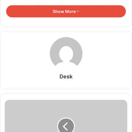
कल्चर को अपनी अनूठी विशेषताओं की वजह से दुनिया भर में पसंद किया जाता है।
Show More
इस फूड फेस्टिवल के जरिये हम यूरोप के फूड और स्थानीय कल्चर को
भोपालवासियों के समक्ष प्रस्तुत करने जा रहे हैं।“
होटल के एक्जीकिटिव शेफ अमोल पाटिल व शेफ सौम्या रंजन ने कहा, “इन दस
दिनों के दौरान भोपाल के फूड लवर्स हमारे साथ स्वाद से भरी यूरोप यात्रा पर रहेंगे।
इस यात्रा में उन्हें हर दिन अलग अलग देशों के स्वादिष्ट व्यंजन मोमो केफे में चखने
को मिलेंगे। इन स्वादिष्ट व्यंजनों में अलग अलग देशों से मंगाए गए मसलों से बने
स्वादिष्ट स्पैनिश पेएला, ग्रीक मौसाका, जर्मन सॉसेज, स्विस फोंड्यू के साथ साथ
ओस्सोबुको, एंटी पेस्टी, स्ट्रोगानॉफ और कैलज़ोन आदि परोसे जाएँगे।''
Desk
Related Articles
Indore News: गंदे पानी की समस्या होगी दूर, ₹1214
करोड़ की परियोजना से बदलेगी शहर की तस्वीर
August 8, 2026