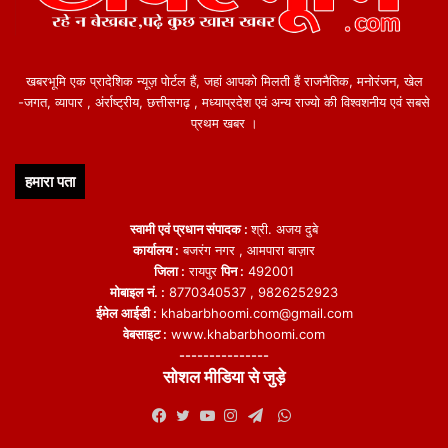
खबरभूमि एक प्रादेशिक न्यूज़ पोर्टल हैं, जहां आपको मिलती हैं राजनैतिक, मनोरंजन, खेल
-जगत, व्यापार , अंर्राष्ट्रीय, छत्तीसगढ़ , मध्याप्रदेश एवं अन्य राज्यो की विश्वशनीय एवं सबसे
प्रथम खबर ।
हमारा पता
स्वामी एवं प्रधान संपादक :
श्री. अजय दुबे
कार्यालय :
बजरंग नगर , आमपारा बाज़ार
जिला :
रायपुर
पिन :
492001
मोबाइल नं. :
8770340537 , 9826252923
ईमेल आईडी :
khabarbhoomi.com@gmail.com
वेबसाइट :
www.khabarbhoomi.com
---------------
सोशल मीडिया से जुड़े
WhatsApp
Facebook
Twitter
YouTube
Instagram
Telegram