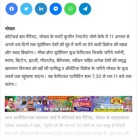
Facebook
Twitter
LinkedIn
Messenger
WhatsApp
Telegram
भोपाल
कोर्टयार्ड बाय मैरियट, भोपाल के मल्टी कुजीन रेस्टारेंट मोमो केफे में 11 अगस्त से
अगले दस दिनों तक यूरोपियन देशों की मुंह में पानी ला देने वाली डिशेज की महक
और स्वाद बिखरेगा। मौका होगा यूरोपियन फूड फेस्टिवल जिसके जरिये जर्मनी,
फ़्रांस, ब्रिटेन, इटली, नीदरलेंड, बेल्जियम, स्वीडन सहित अनेक देशों की समृद्ध
खानपान विरासत को वहाँ की प्रसिद्ध व औथेंटिक डिशेस के जरिये भोपाल के फूड
लवर्स तक पहुंचाया जाएगा। यह फेस्टिवल प्रतिदिन शाम 7.30 से रात 11 बजे तक
चलेगा।
आज आयोजित एक पत्रकार वार्ता में कोर्टयार्ड बाय मैरियट, भोपाल के महाप्रबंधक
राकेश उपाध्याय ने कहा, “यूरोप जो कि लगभग 50 देशों का एक समूह है जिसमें
विश्व की अनेक प्राचीन सभ्यताएं और उनका फूड कल्चर मौजूद है। इस फूड और