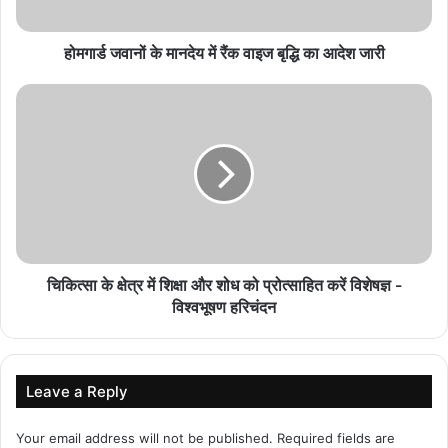
12 अगस्त सूर्य ग्रहण से बनेगा ग्रहण योग, इन 3 राशियों पर
होमगार्ड जवानों के मानदेय में रैंक वाइज बृद्धि का आदेश जारी
संकट
August 8, 2026
28 अगस्त का चंद्र ग्रहण इन 4 राशियों के लिए रहेगा बेहद
चुनौतीपूर्ण
August 8, 2026
आज का राशिफल 8 अगस्त 2026: 12 राशियों का
भविष्यफल, जानें किस राशि की चमकेगी किस्मत
August 7, 2026
चिकित्सा के क्षेत्र में शिक्षा और शोध को प्रोत्साहित करें विशेषज्ञ -
विश्वभूषण हरिचंदन
बुध का पुष्य नक्षत्र प्रवेश, इन चार राशियों की बदलेगी
किस्मत।
August 7, 2026
Leave a Reply
Your email address will not be published.
Required fields are