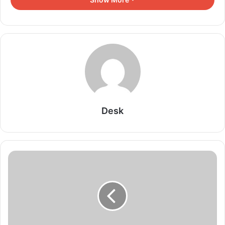
मिलवाएंगे, जिससे विवाह में देरी ना हो.
मिथुन राशि (Gemini)
मिथुन राशि वाले जातकों की बात करें तो कल का दिन आपके लिए उत्तम रहने वाला
है. कल आपको हर क्षेत्र से कुछ ना कुछ शुभ समाचार सुनने को मिलेगा. कल आप
अपने रुके हुए कार्यों को भी पूरा करेंगे. भाई, बहनों का भरपूर सहयोग मिलेगा. आपकी
सेहत पहले से बेहतर रहेगी. जीवनसाथी के साथ आप किसी रिश्तेदार के घर मिलने
जाएंगे.
Desk
Related Articles
10 अगस्त 2026 का राशिफल: मेष से मीन तक जानें आज
किसकी चमकेगी किस्मत
August 10, 2026
9 अगस्त 2026 राशिफल: 12 राशियों का हाल, किसकी
चमकेगी किस्मत और कौन रहे सतर्क
August 8, 2026