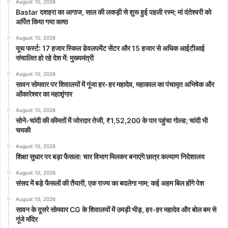
August 10, 2026
Bastar दशहरा का आगाज, साल की लकड़ी से शुरू हुई पहली रस्म; मां दंतेश्वरी को
धनु राशि (Sagittarius)
अर्पित किया गया काष्ठ
धनु राशि वाले जातकों की बात करें तो कल का दिन आपका मिश्रित रूप से
August 10, 2026
फलदायक रहने वाला है. कल आप वरिष्ठ सदस्य के साथ कुछ समय व्यतीत करेंगे
यूथ फर्स्ट: 17 हजार स्किल डेवलपमेंट सेंटर और 15 हजार से अधिक आईटीआई
संचालित हो रहे देश में: मुख्यमंत्री
और यह सीखेंगे की धन को कैसे संचय किया जाता है, जिससे भविष्य में कोई परेशानी
ना हो. कल आपको कोई रिश्तेदार आपसे धन की मदद मांग सकता है, जो आप करेंगे.
August 10, 2026
सावन सोमवार पर शिवालयों में गूंजा हर-हर महादेव, महाकाल का पंचामृत अभिषेक और
गृहस्थजीवन में सुख शांति बनी रहेगी, लेकिन किसी रिश्तेदार की दखलअंदाजी आप
ओंकारेश्वर का महाशृंगार
के रिश्ते में मनमुटाव पैदा कर सकती हैं.
August 10, 2026
सोने-चांदी की कीमतों में जोरदार तेजी, ₹1,52,200 के पार पहुंचा गोल्ड; चांदी भी
मकर राशि (Capricorn)
चमकी
मकर राशि वाले जातकों की बात करें तो कल का दिन आपका खुशियों से भरा रहने
August 10, 2026
वाला है. जो लोग बेरोजगार हैं, उन्हें अच्छा रोजगार मिलने के संकेत हैं. नौकरी कर
शिक्षा सुधार पर बड़ा फैसला: चार विभाग मिलकर बनाएंगे छात्र कल्याण निदेशालय
रहे जातको को नौकरी में तरक्की के अवसर मिलेंगे. अविवाहित लोगों के विवाह
August 10, 2026
प्रस्ताव पर मोहर लगेगी. वरिष्ठ सदस्यों के द्वारा आपको कुछ जिम्मेदारियां सौंपी
संसद में बड़े फैसलों की तैयारी, एक राज्य का बदलेगा नाम; कई अहम बिल होंगे पेश
जाएंगी, जिन्हें आप अवश्य पूरा करेंगे.
August 10, 2026
सावन के दूसरे सोमवार CG के शिवालयों में उमड़ी भीड़, हर-हर महादेव और बोल बम से
कुंभ राशि (Aquarius)
गूंजे मंदिर