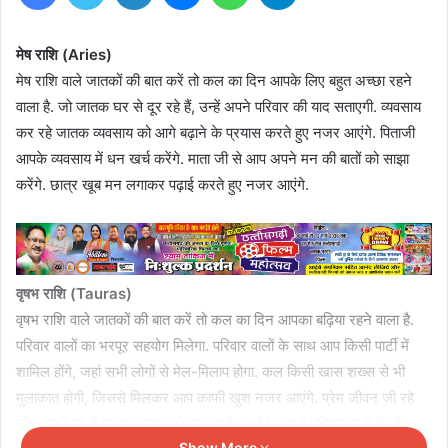
मेष राशि (Aries)
मेष राशि वाले जातकों की बात करें तो कल का दिन आपके लिए बहुत अच्छा रहने
वाला है. जो जातक घर से दूर रहे हैं, उन्हें अपने परिवार की याद सताएगी. व्यवसाय
कर रहे जातक व्यवसाय को आगे बढ़ाने के प्रयास करते हुए नजर आएंगे. पिताजी
आपके व्यवसाय में धन खर्च करेंगे. माता जी से आप अपने मन की बातों को साझा
करेंगे. छात्र खूब मन लगाकर पढ़ाई करते हुए नजर आएंगे.
वृषभ राशि (Tauras)
वृषभ राशि वाले जातकों की बात करें तो कल का दिन आपका बढ़िया रहने वाला है.
परिवार वालों का भरपूर सहयोग मिलेगा. परिवार वालों के साथ आप किसी पार्टी में
शामिल होंगे, जहां सभी लोगों से मेल-मिलाप होगा. कल किसी खास शख्स से भी
मुलाकात होगी, जिससे मिलकर आप काफी खुश नजर आएंगे. प्रेम जीवन जी रहे
लोग अपने प्रेमी के साथ प्यार भरे पल व्यतीत करेंगे, अपने परिवार वालों से भी
Show More