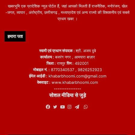
खबरभूमि एक प्रादेशिक न्यूज़ पोर्टल हैं, जहां आपको मिलती हैं राजनैतिक, मनोरंजन, खेल
-जगत, व्यापार , अंर्राष्ट्रीय, छत्तीसगढ़ , मध्याप्रदेश एवं अन्य राज्यो की विश्वशनीय एवं सबसे
प्रथम खबर ।
हमारा पता
स्वामी एवं प्रधान संपादक :
श्री. अजय दुबे
कार्यालय :
बजरंग नगर , आमपारा बाज़ार
जिला :
रायपुर
पिन :
492001
मोबाइल नं. :
8770340537 , 9826252923
ईमेल आईडी :
khabarbhoomi.com@gmail.com
वेबसाइट :
www.khabarbhoomi.com
---------------
सोशल मीडिया से जुड़े
WhatsApp
Facebook
Twitter
YouTube
Instagram
Telegram