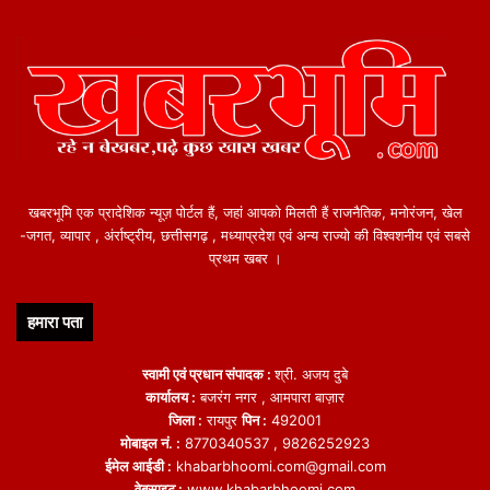
खबरभूमि एक प्रादेशिक न्यूज़ पोर्टल हैं, जहां आपको मिलती हैं राजनैतिक, मनोरंजन, खेल
-जगत, व्यापार , अंर्राष्ट्रीय, छत्तीसगढ़ , मध्याप्रदेश एवं अन्य राज्यो की विश्वशनीय एवं सबसे
प्रथम खबर ।
हमारा पता
स्वामी एवं प्रधान संपादक :
श्री. अजय दुबे
कार्यालय :
बजरंग नगर , आमपारा बाज़ार
जिला :
रायपुर
पिन :
492001
मोबाइल नं. :
8770340537 , 9826252923
ईमेल आईडी :
khabarbhoomi.com@gmail.com
वेबसाइट :
www.khabarbhoomi.com