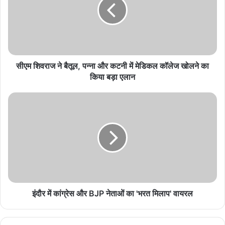
गुमशुदा बच्चों की तलाश तेज, बिहार में हर महीने 1200 बच्चों
की रिकवरी
August 8, 2026
25 साल पुराने नीलाम पत्रवादों के जल्द निस्तारण का
सीएम शिवराज ने बैतूल, पन्ना और कटनी में मेडिकल कॉलेज खोलने का
अधिकारियों को सख्त निर्देश
किया बड़ा एलान
August 8, 2026
हजारीबाग के पुलिस अधीक्षक मनोजर रत्न छोटे ने पीटीआई से बताया कि अभी तक
कोई गिरफ्तारी नहीं हुई है लेकिन दो ही ग्रुप के बदमाश इस घटना में शामिल हैं।
इन सभी की पहचान की जाएगी और जो लोग भी इसमें शामिल हैं उनकी पहचान कर
उनपर कार्रवाई की जाएगी। पुलिस अधीक्षक ने जांच के आधार पर ही गिरफ्तारी की
जाएगी।
इंदौर में कांग्रेस और BJP नेताओं का 'भरत मिलाप' वायरल
जिस समुदाय के लोगों पर पत्थर बरसाने का आरोप है उनका कहना है कि वो बस
मस्जिद के सामने रोकी गई थी। इसके बाद बस में सवार यात्री जय श्री राम का