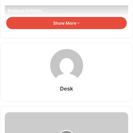
Related Articles
Show More
JPSC परीक्षा में धांधली के आरोपों पर सुप्रीम कोर्ट में याचिका,
स्वतंत्र जांच की मांग
August 8, 2026
जमुई, नालंदा समेत चार जिलों में खुलेंगे आवासीय विद्यालय,
288 शिक्षकों की होगी नियुक्ति
August 8, 2026
नीतीश के बाद अब Gen Z पर जेडीयू की नजर, निशांत को
Desk
मिली बड़ी जिम्मेदारी
August 8, 2026
शिक्षकों को छुट्टी के लिए दफ्तरों के चक्कर नहीं लगाने होंगे, नई
व्यवस्था लागू
August 8, 2026