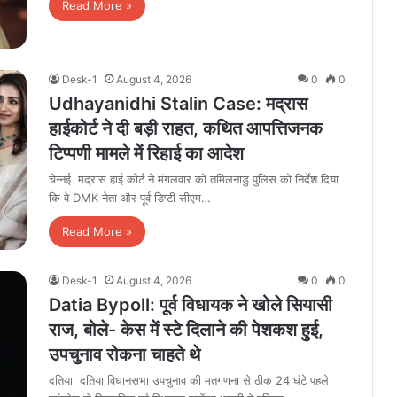
Read More »
Desk-1
August 4, 2026
0
0
Udhayanidhi Stalin Case: मद्रास
हाईकोर्ट ने दी बड़ी राहत, कथित आपत्तिजनक
टिप्पणी मामले में रिहाई का आदेश
चेन्नई मद्रास हाई कोर्ट ने मंगलवार को तमिलनाडु पुलिस को निर्देश दिया
कि वे DMK नेता और पूर्व डिप्टी सीएम…
Read More »
Desk-1
August 4, 2026
0
0
Datia Bypoll: पूर्व विधायक ने खोले सियासी
राज, बोले- केस में स्टे दिलाने की पेशकश हुई,
उपचुनाव रोकना चाहते थे
दतिया दतिया विधानसभा उपचुनाव की मतगणना से ठीक 24 घंटे पहले