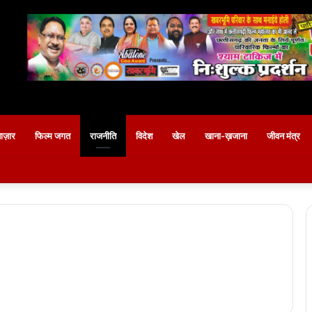
बाज़ार
फिल्म जगत
राजनीति
विदेश
खेल
खाना-ख़जाना
जीवन मंत्र