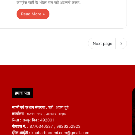
कांग्रेस पार्टी के भीतर चल रही अंदरूनी कलह…
Read More »
Next page
हमारा पता
स्वामी एवं प्रधान संपादक :
श्री. अजय दुबे
कार्यालय :
बजरंग नगर , आमपारा बाज़ार
जिला :
रायपुर
पिन :
492001
मोबाइल नं. :
8770340537 , 9826252923
ईमेल आईडी :
khabarbhoomi.com@gmail.com